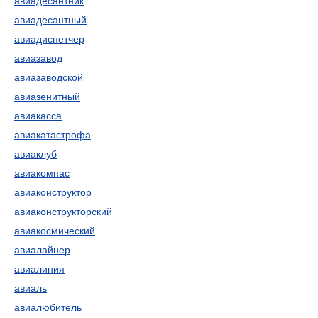
авиадесантник
авиадесантный
авиадиспетчер
авиазавод
авиазаводской
авиазенитный
авиакасса
авиакатастрофа
авиаклуб
авиакомпас
авиаконструктор
авиаконструкторский
авиакосмический
авиалайнер
авиалиния
авиаль
авиалюбитель