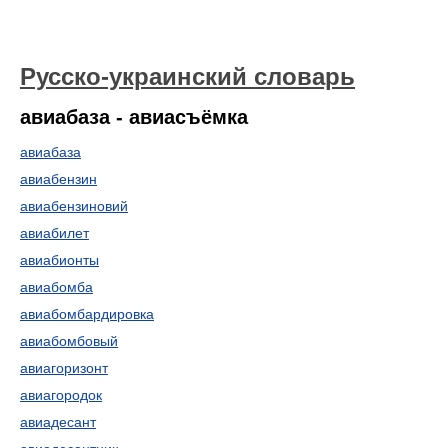
Русско-украинский словарь
авиабаза - авиасъёмка
авиабаза
авиабензин
авиабензиновий
авиабилет
авиабионты
авиабомба
авиабомбардировка
авиабомбовый
авиагоризонт
авиагородок
авиадесант