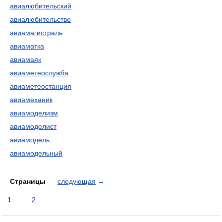
авиалюбительский
авиалюбительство
авиамагистраль
авиаматка
авиамаяк
авиаметеослужба
авиаметеостанция
авиамеханик
авиамоделизм
авиамоделист
авиамодель
авиамодельный
Страницы
следующая
→
1
2